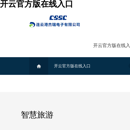
开云官方版在线入口
开云官方版在线入
AB
开云官方版在线入口
智慧旅游