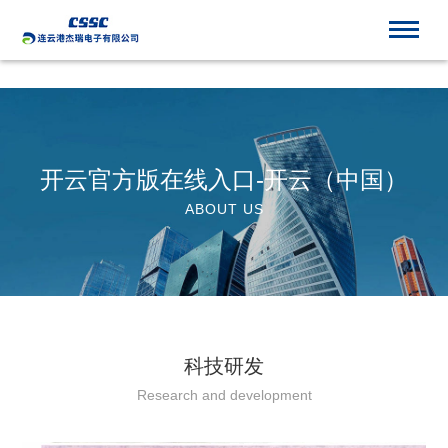
开云官方版在线入口
开云官方版在线入口-开云（中国）
ABOUT US
科技研发
Research and development