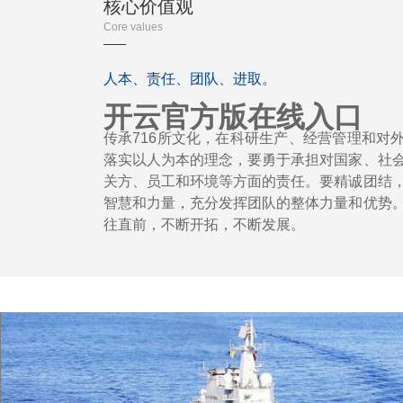
核心价值观
Core values
人本、责任、团队、进取。
开云官方版在线入口
传承716所文化，在科研生产、经营管理和对
落实以人为本的理念，要勇于承担对国家、社
关方、员工和环境等方面的责任。要精诚团结
智慧和力量，充分发挥团队的整体力量和优势
往直前，不断开拓，不断发展。