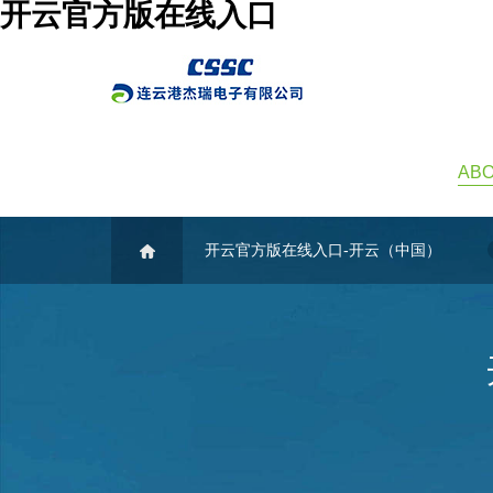
开云官方版在线入口
开云官方版在线入
AB
开云官方版在线入口-开云（中国）