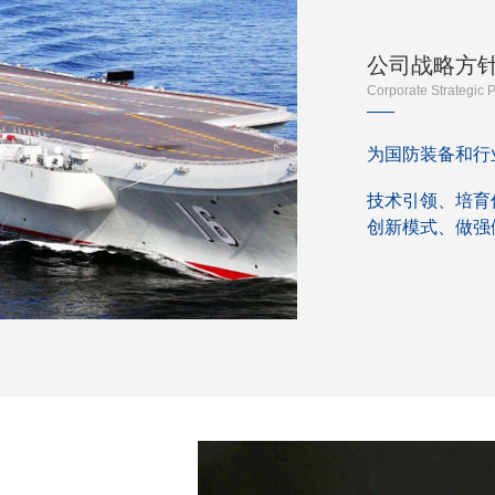
公司战略方
Corporate Strategic P
为国防装备和行
技术引领、培育
创新模式、做强