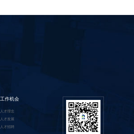
工作机会
人才理念
人才发展
人才招聘