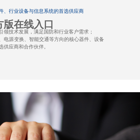
件、行业设备与信息系统的首选供应商
方版在线入口
引领技术发展，满足国防和行业客户需求；
、电源变换、智能交通等方向的核心器件、设备
选供应商和合作伙伴。