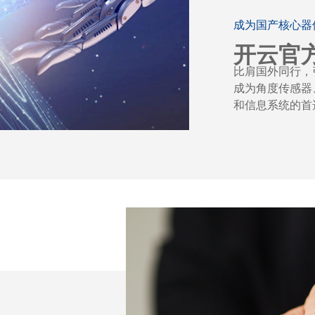
成为国产核心器
开云官
比肩国外同行，
成为角度传感器
和信息系统的首