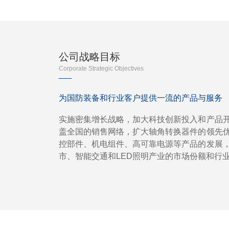
公司战略目标
Corporate Strategic Objectives
为国防装备和行业客户提供一流的产品与服务
实施密集增长战略，加大科技创新投入和产品
盖全国的销售网络，扩大轴角转换器件的领先
控部件、机电组件、高可靠电源等产品的发展
市、智能交通和LED照明产业的市场份额和行