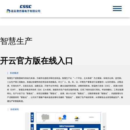
开云官方版在线入口
智慧生产
开云官方版在线入口