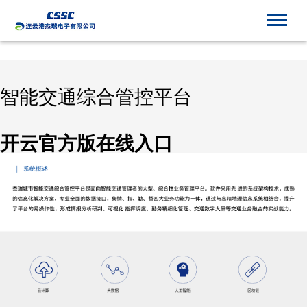
开云官方版在线入口
智能交通综合管控平台
开云官方版在线入口